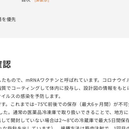
通を優先
確認
たもので、mRNAワクチンと呼ばれています。コロナウイ
脂質でコーティングして体内に投与し、設計図の情報をもと
ウイルスの感染を予防します。
です。これまでは−75℃前後での保存（最大6ヶ月間）が不
ました。通常の医薬品冷凍庫で取り扱いできることで、地方
して開封していない場合は2〜8℃の冷蔵庫で最大5日間保
新たな指針を出しています）。接種方法は筋肉注射で、1回目