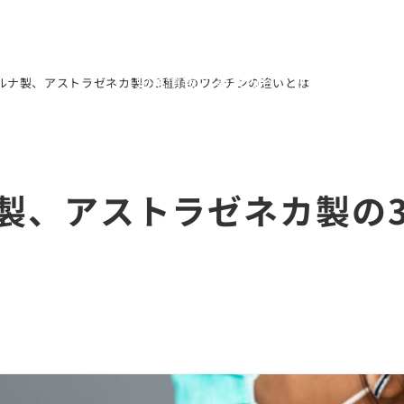
企業情報
事業内容
サステナビリテ
ルナ製、アストラゼネカ製の3種類のワクチンの違いとは
製、アストラゼネカ製の