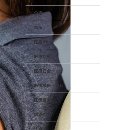
介護
傷病
医療DX
医療制度
医療安全
医療機器・材料
医療経営
感染症
法令