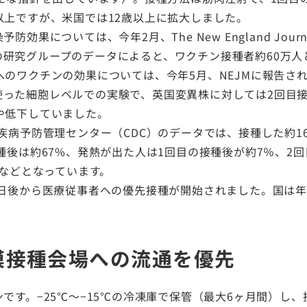
以上ですが、米国では12歳以上に拡大しました。
いては、今年2月、The New England Journal o
研究グループのデータによると、ワクチン接種者約60万人
へのワクチンの効果については、今年5月、NEJMに報告さ
った細胞レベルでの実験で、英国変異株に対しては2回目接種
や低下していました。
た米国疾病予防管理センター（CDC）のデータでは、接種した約
種後は約67%、発熱が出た人は1回目の接種後が約7％、2回
％などとなっています。
日後から医療従事者への優先接種が開始されました。国は年内
模接種会場への流通を優先
です。−25℃〜−15℃の冷凍庫で保管（最大6ヶ月間）し、