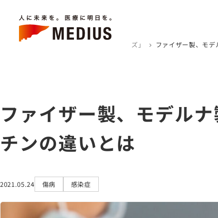
キーワードから検索
ホーム
医療トピックス「アソース タイムズ」
ファイザー製、モデ
chevron_right
chevron_right
ホーム
企業情報
ファイザー製、モデルナ
事業内容
お知らせ
チンの違いとは
医療トピックス
「アソース タイムズ」
医療関係者の皆様へ
2021.05.24
傷病
感染症
お問い合わせ
IR情報