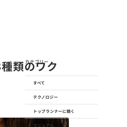
LANGUAGE
メニューを
検索
する
ィ
お知らせ
IR情報
医療関係者の皆様へ
採用情報
3種類のワク
カテゴリー
すべて
テクノロジー
トップランナーに聴く
マニュアル