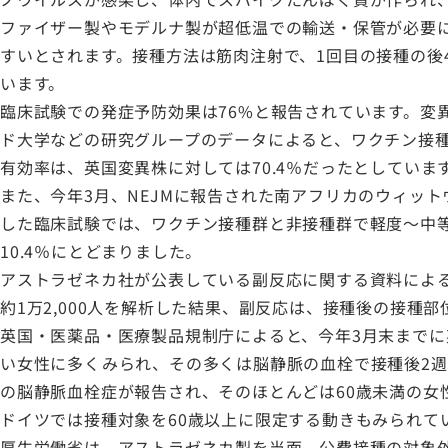
ファイザー製やモデルナ製が超低温での輸送・保管が必要に
すいとされます。接種方法は筋肉注射で、1回目の接種の後
います。
臨床試験での発症予防効果は76%と報告されています。変異
ド大学などの研究グループのデータによると、ワクチン接種を2
有効率は、英国変異株に対しては70.4％だったとしていま
また、今年3月、NEJMに報告された南アフリカのウィット
した臨床試験では、ワクチン接種群と非接種群で軽度〜中
10.4％にとどまりました。
アストラゼネカ社が公表している副反応に関する資料による
約1万2,000人を解析した結果、副反応は、接種後の接種部位の
英国・医薬品・医療製品規制庁によると、今年3月末までに英
い女性に多くみられ、その多くは脳静脈の血栓で接種後2週間
の脳静脈血栓症が報告され、そのほとんどは60歳未満の女
ドイツでは接種対象を60歳以上に限定する動きもみられて
厚生労働省は、アストラゼネカ製を当面、公費接種の対象