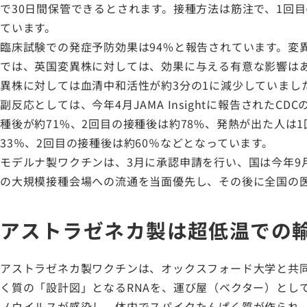
で30日間保管できるとされます。接種方法は筋注で、1回
ています。
臨床試験での発症予防効果は94%と報告されています。変
では、英国変異株に対しては、効果に与える有意な影響はあ
異株に対しては血清中和活性が約3分の1に減少していまし
副反応としては、今年4月JAMA Insightに報告された
種後が約71%、2回目の接種後は約78%、発熱が出た人は
33％、2回目の接種後は約60％などとなっています。
モデルナ製ワクチンは、3月に承認申請を行い、国は今年9
の大規模接種会場への流通を当面優先し、その後に全国の
アストラゼネカ製は超低温での
アストラゼネカ製ワクチンは、オックスフォード大学と共
く質の「設計図」となるRNAを、運び屋（ベクター）とし
ノウイルスが感染し、体内でスパイクたんぱく質が作られ