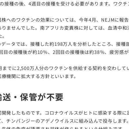
目の接種の後、4週目の接種を受ける必要があります。ワクチ
異株へのワクチンの効果については、今年4月、NEJMに報
りませんでした。南アフリカ変異株に対しては、血清中和活
た。
CDCのデータでは、接種した約198万人を分析したところ、接
1回目の接種後が約10％、2回目の接種後は約38％、疲労感
月までに2,500万人分のワクチンを供給する契約を交わし
医療機関に拡大する方針といいます。
輸送・保管が不要
同開発したものです。コロナウイルスがヒトに感染する際に
て、チンパンジーのアデノウイルスに組み込んで投与します
、生体の免疫が誘導され抗体が作られるという仕組みです。