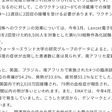
なるのに対して、このワクチンは2〜8℃の冷蔵庫での保管
4〜12週目に2回目の接種を受ける必要があります。ワクチ
株へのワクチンの効果については、今年3月、Lancet電
回受けた約8,500人を対象とした第II/III相無作為化
す。
ウォーターズランド大学の研究グループのデータによると、南
等度の症状が出現した患者数に差は見られず、南アフリカ変
と、英国、ブラジル、南アフリカで実施された4つの臨床試
疼痛が54.2%、発熱が33.6%、疲労感53.1%などでした
国内で約2,020万回接種され、79例の血栓症が報告され、
以内の例が多いといわれます。また、EMAでは、今年4月上旬
性で発生していました。こうした状況から、デンマークとノ
います。
外とし、関連学会の協力を得て血栓が生じた際の対応マニュ