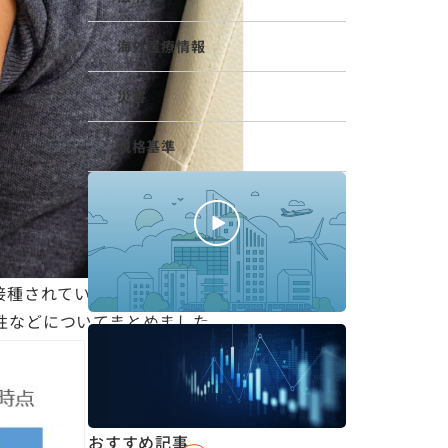
海外医療情報
災害
規格基準
接種されている米・ファイザー製
性などについてまとめました。
分でわかるメディアス
2
-2025年6月期-
おすすめ記事