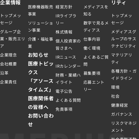
企業情報
リティ
医療機器販売
経営方針
メディアスを
事業
知る
トップメッ
トップメッ
IRライブラ
セージ
セージ
ソリューショ
リー
数字で見るメ
ン事業
ディアス
グループ企
メディアスグ
株式情報
業・販売エリ
ループのサス
介護・福祉事
仕事内容
個人投資家の
ア
テナビリティ
業
皆さまへ
働く環境
お知らせ
企業理念
マテリアリ
IRニュース
よくあるご質
ティ
医療トピッ
会社概要
問
IRカレンダー
各種方針・ガ
クス
沿革
募集要項
財務・業績ハ
イドライン
「アソース
企業責任
イライト
応募エント
環境
タイムズ」
リー
電子公告
社会
医療関係者
よくある質問
健康経営
の皆様へ
免責事項
ガバナンス
お問い合わ
リスクマネジ
せ
メント