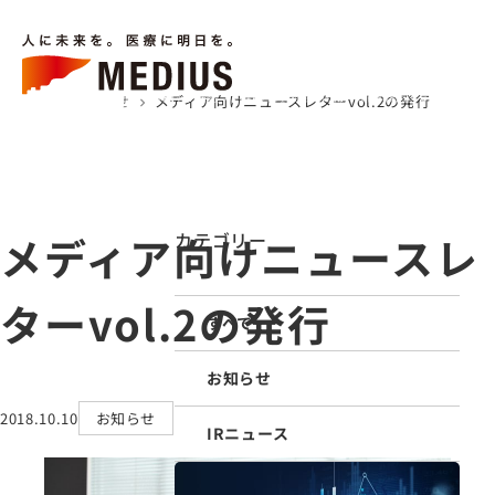
キーワードから検索
LANGUAGE
メニューを
検索
する
ホーム
お知らせ
メディア向けニュースレターvol.2の発行
chevron_right
chevron_right
企業情報
事業内容
サステナビリティ
IR情報
採用情報
お知らせ
医療関係者の皆様へ
ホーム
企業情報
メディア向けニュースレ
カテゴリー
事業内容
お知らせ
ターvol.2の発行
すべて
医療トピックス
「アソース タイムズ」
お知らせ
医療関係者の皆様へ
2018.10.10
お知らせ
お問い合わせ
IRニュース
IR情報