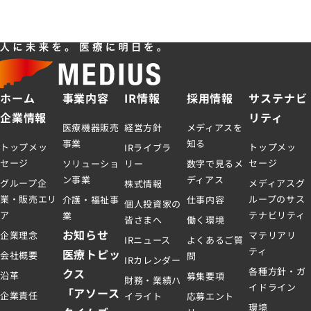
ホーム
事業内容
IR情報
採用情報
サステナビ
企業情報
リティ
医療機器販売
経営方針
メディアスを
事業
知る
トップメッ
トップメッ
IRライブラ
セージ
セージ
ソリューショ
リー
数字で見るメ
ン事業
ディアス
グループ企
メディアスグ
株式情報
業・販売エリ
ループのサス
介護・福祉事
仕事内容
個人投資家の
ア
テナビリティ
業
皆さまへ
働く環境
お知らせ
企業理念
マテリアリ
IRニュース
よくあるご質
ティ
医療トピッ
会社概要
問
IRカレンダー
各種方針・ガ
クス
沿革
募集要項
財務・業績ハ
イドライン
「アソース
企業責任
イライト
応募エント
環境