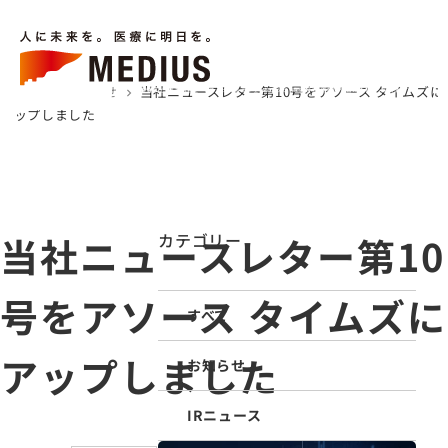
キーワードから検索
LANGUAGE
メニューを
検索
する
ホーム
お知らせ
当社ニュースレター第10号をアソース タイムズに
chevron_right
chevron_right
企業情報
事業内容
サステナビリティ
IR情報
採用情報
お知らせ
医療関係者の皆様へ
アップしました
ホーム
企業情報
事業内容
当社ニュースレター第10
カテゴリー
お知らせ
号をアソース タイムズに
医療トピックス
すべて
「アソース タイムズ」
アップしました
医療関係者の皆様へ
お知らせ
お問い合わせ
IRニュース
IR情報