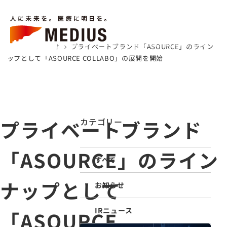
キーワードから検索
LANGUAGE
メニューを
検索
する
ホーム
お知らせ
プライベートブランド「ASOURCE」のライン
chevron_right
chevron_right
企業情報
事業内容
サステナビリティ
IR情報
採用情報
お知らせ
医療関係者の皆様へ
ナップとして「ASOURCE COLLABO」の展開を開始
ホーム
企業情報
事業内容
プライベートブランド
カテゴリー
お知らせ
「ASOURCE」のライン
医療トピックス
すべて
「アソース タイムズ」
ナップとして
医療関係者の皆様へ
お知らせ
お問い合わせ
IRニュース
「ASOURCE
IR情報