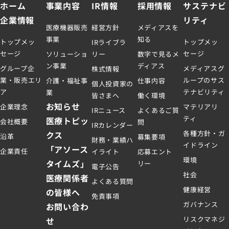
ホーム
事業内容
IR情報
採用情報
サステナビ
企業情報
リティ
医療機器販売
経営方針
メディアスを
事業
知る
トップメッ
トップメッ
IRライブラ
セージ
セージ
ソリューショ
リー
数字で見るメ
ン事業
ディアス
グループ企
メディアスグ
株式情報
業・販売エリ
ループのサス
介護・福祉事
仕事内容
個人投資家の
ア
テナビリティ
業
皆さまへ
働く環境
お知らせ
企業理念
マテリアリ
IRニュース
よくあるご質
ティ
医療トピッ
会社概要
問
IRカレンダー
各種方針・ガ
クス
沿革
募集要項
財務・業績ハ
イドライン
「アソース
企業責任
イライト
応募エント
環境
タイムズ」
リー
電子公告
社会
医療関係者
よくある質問
健康経営
の皆様へ
免責事項
ガバナンス
お問い合わ
リスクマネジ
せ