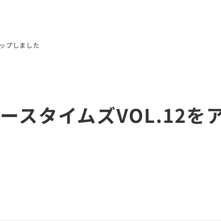
企業情報
事業内容
サステナビリテ
アップしました
ースタイムズVOL.12を