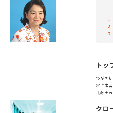
採用情報
1
サステナビリティ
2
3
ASOURCE DATABASE
トッ
わが国初
常に患者
【藤田医
クロ