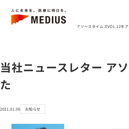
キーワードから検索
ホーム
お知らせ
当社ニュースレター アソースタイムズVOL.12を
chevron_right
chevron_right
ホーム
企業情報
当社ニュースレター アソ
事業内容
お知らせ
た
医療トピックス
「アソース タイムズ」
医療関係者の皆様へ
2021.01.06
お知らせ
お問い合わせ
IR情報