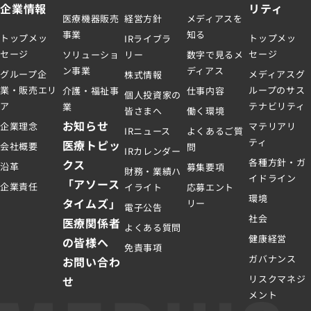
企業情報
リティ
医療機器販売
経営方針
メディアスを
事業
知る
トップメッ
トップメッ
IRライブラ
セージ
セージ
ソリューショ
リー
数字で見るメ
ン事業
ディアス
グループ企
メディアスグ
株式情報
業・販売エリ
ループのサス
介護・福祉事
仕事内容
個人投資家の
ア
テナビリティ
業
皆さまへ
働く環境
お知らせ
企業理念
マテリアリ
IRニュース
よくあるご質
ティ
医療トピッ
会社概要
問
IRカレンダー
各種方針・ガ
クス
沿革
募集要項
財務・業績ハ
イドライン
「アソース
企業責任
イライト
応募エント
環境
タイムズ」
リー
電子公告
社会
医療関係者
よくある質問
健康経営
の皆様へ
免責事項
ガバナンス
お問い合わ
リスクマネジ
せ
メント