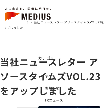
キーワードから検索
LANGUAGE
メニューを
検索
する
ホーム
お知らせ
当社ニュースレター アソースタイムズVOL.23を
chevron_right
chevron_right
企業情報
事業内容
サステナビリティ
IR情報
採用情報
お知らせ
医療関係者の皆様へ
アップしました
ホーム
企業情報
事業内容
当社ニュースレター ア
カテゴリー
お知らせ
ソースタイムズVOL.23
医療トピックス
すべて
「アソース タイムズ」
をアップしました
医療関係者の皆様へ
お知らせ
お問い合わせ
IRニュース
IR情報